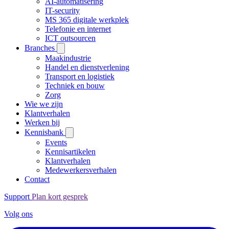
AI-automatisering
IT-security
MS 365 digitale werkplek
Telefonie en internet
ICT outsourcen
Branches
Maakindustrie
Handel en dienstverlening
Transport en logistiek
Techniek en bouw
Zorg
Wie we zijn
Klantverhalen
Werken bij
Kennisbank
Events
Kennisartikelen
Klantverhalen
Medewerkersverhalen
Contact
Support
Plan kort gesprek
Volg ons